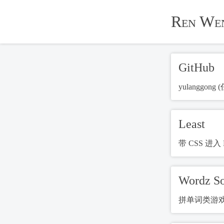
Ren We
GitHub
yulanggong
Least
带 CSS 进入 
Wordz So
拼单词类游