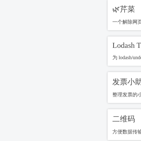
🌿芹菜
一个解除网页
Lodash T
为 lodash/un
发票小
整理发票的
二维码
方便数据传